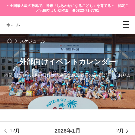
～全国最大級の敷地で、将来「しあわせになるこども」を育てる～ 認定こ
ども園やよい幼稚園 ☎0823-71-7761
ホーム


スケジュール
外部向けイベントカレンダー
内部向けイベントの日程は、通園の保護者様のみに公開しておりま
す


2026年1月
12月
2月