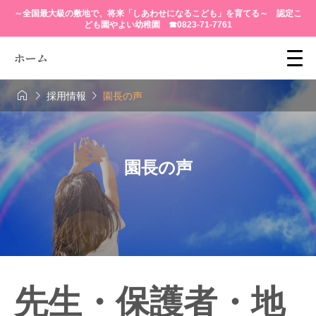
～全国最大級の敷地で、将来「しあわせになるこども」を育てる～ 認定こ
ども園やよい幼稚園 ☎0823-71-7761
ホーム



採用情報
園長の声
園長の声
先生・保護者・地