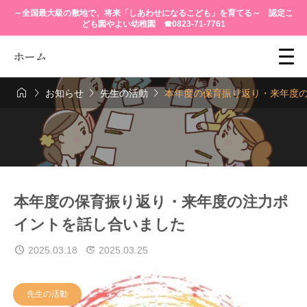
～全国最大級の敷地で、将来「しあわせになるこども」を育てる～ 認定こ
ども園やよい幼稚園 ☎0823-71-7761
ホーム




お知らせ
先生の活動
本年度の保育振り返り・来年度
本年度の保育振り返り・来年度の注力ポ
イントを話し合いました
2025.03.18
2025.03.25
先生の活動