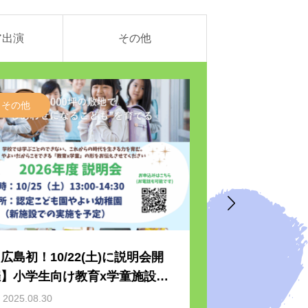
ア出演
その他
その他
未就園児向け教室

広島初！10/22(土)に説明会開
【未就園児親子
催】小学生向け教育x学童施設を
9/22に萩原麻
開校します！
て開園50周年
2025.08.30
2025.08.29