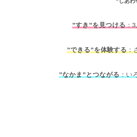
”しあわ
”すき”を見つける
：
”できる”を体験する
：
”なかま”とつながる
：い