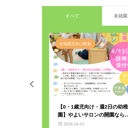
すべて
未就園
未就園児向け教室

「ごぜん様さ
【0・1歳児向け・週2日の幼稚
しました
園】やよいサロンの開園なら
に説明会開催が決定しまし
2026.04.07