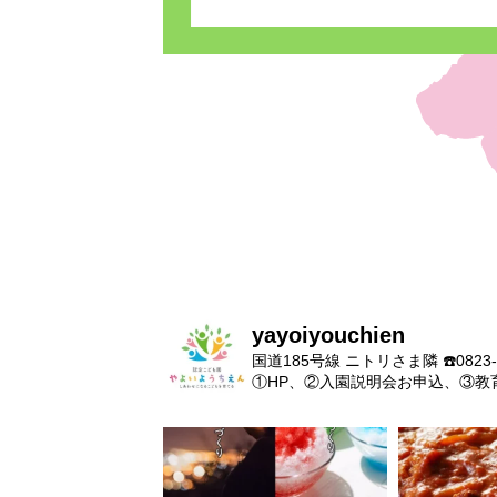
た！！
yayoiyouchien
国道185号線 ニトリさま隣
☎️0823-
①HP、②入園説明会お申込、③教