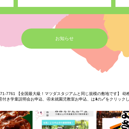
お知らせ
71-7761
【全国最大級！マツダスタジアムと同じ規模の敷地です】
幼
育付き学童説明会お申込、④未就園児教室お申込、は⬇️の🔗をクリック