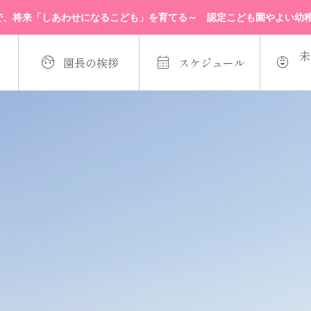
、将来「しあわせになるこども」を育てる～ 認定こども園やよい幼稚園 ☎0
未



園長の挨拶
スケジュール